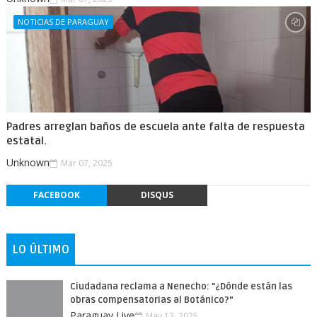
NOTICIAS DE PARAGUAY
Padres arreglan baños de escuela ante falta de respuesta
estatal.
Unknown
Mar 07, 2025
FACEBOOK
DISQUS
LO ÚLTIMO
Ciudadana reclama a Nenecho: "¿Dónde están las
obras compensatorias al Botánico?”
Paraguay Live
May 13, 2025