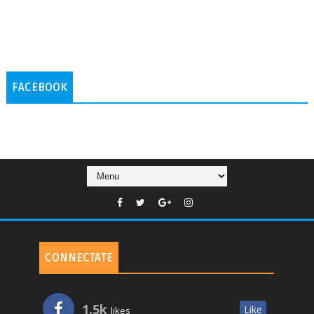
FACEBOOK
CONNECTATE
1.5k
Like
likes