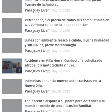
¡Insólito! Pileta obstaculizó el tránsito en pleno
Puente de la Amistad
Paraguay Live
May 13, 2025
Petropar baja el precio de todos sus combustibles en
G. 270 “para celebrar la Independencia”.
Paraguay Live
May 12, 2025
Lunes con ambiente fresco a cálido, mucha humedad
y sin lluvias, prevé Meteorología.
Paraguay Live
May 12, 2025
Accidente en Villa Morra: Conductor alcoholizado
atropelló a motociclista y huyó.
Paraguay Live
May 12, 2025
Palmeiras denuncia nuevos actos racistas en La
Nueva Olla.
Paraguay Live
May 08, 2025
Adolescente dispara a su padre para defender a su
mamá en medio de una discusión familiar.
Paraguay Live
May 08, 2025