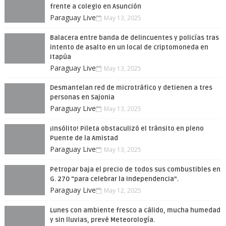
frente a colegio en Asunción
Paraguay Live
May 13, 2025
Balacera entre banda de delincuentes y policías tras
intento de asalto en un local de criptomoneda en
Itapúa
Paraguay Live
May 13, 2025
Desmantelan red de microtráfico y detienen a tres
personas en Sajonia
Paraguay Live
May 13, 2025
¡Insólito! Pileta obstaculizó el tránsito en pleno
Puente de la Amistad
Paraguay Live
May 13, 2025
Petropar baja el precio de todos sus combustibles en
G. 270 “para celebrar la Independencia”.
Paraguay Live
May 12, 2025
Lunes con ambiente fresco a cálido, mucha humedad
y sin lluvias, prevé Meteorología.