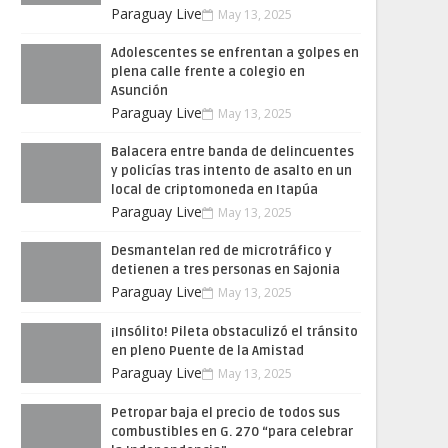
Paraguay Live
May 13, 2025
Adolescentes se enfrentan a golpes en
plena calle frente a colegio en
Asunción
Paraguay Live
May 13, 2025
Balacera entre banda de delincuentes
y policías tras intento de asalto en un
local de criptomoneda en Itapúa
Paraguay Live
May 13, 2025
Desmantelan red de microtráfico y
detienen a tres personas en Sajonia
Paraguay Live
May 13, 2025
¡Insólito! Pileta obstaculizó el tránsito
en pleno Puente de la Amistad
Paraguay Live
May 13, 2025
Petropar baja el precio de todos sus
combustibles en G. 270 “para celebrar