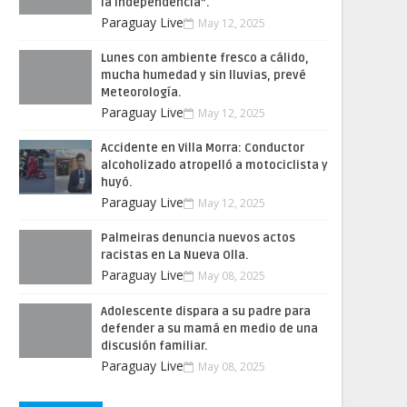
la Independencia”.
Paraguay Live
May 12, 2025
Lunes con ambiente fresco a cálido,
mucha humedad y sin lluvias, prevé
Meteorología.
Paraguay Live
May 12, 2025
Accidente en Villa Morra: Conductor
alcoholizado atropelló a motociclista y
huyó.
Paraguay Live
May 12, 2025
Palmeiras denuncia nuevos actos
racistas en La Nueva Olla.
Paraguay Live
May 08, 2025
Adolescente dispara a su padre para
defender a su mamá en medio de una
discusión familiar.
Paraguay Live
May 08, 2025