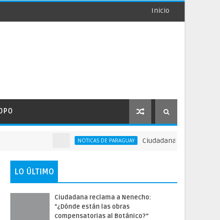
Inicio
OPO
Ciudadana reclama a Nenecho
NOTICAS DE PARAGUAY
LO ÚLTIMO
Ciudadana reclama a Nenecho:
"¿Dónde están las obras
compensatorias al Botánico?”