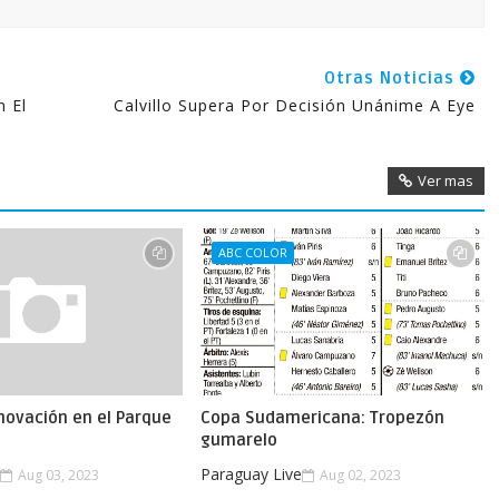
Otras Noticias
n El
Calvillo Supera Por Decisión Unánime A Eye
Ver mas
ABC COLOR
novación en el Parque
Copa Sudamericana: Tropezón
gumarelo
e
Paraguay Live
Aug 03, 2023
Aug 02, 2023