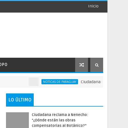
Inicio
OPO
Ciudadana reclama a Nenecho:
NOTICAS DE PARAGUAY
LO ÚLTIMO
Ciudadana reclama a Nenecho:
"¿Dónde están las obras
compensatorias al Botánico?”