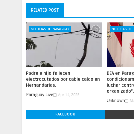
RELATED POST
NOTICIAS DE PARAGUAY
NOTICIAS DE
Padre e hijo fallecen
DEA en Parag
electrocutados por cable caído en
condicionam
Hernandarias.
luchar contr
organizado”
Paraguay Live
Apr 14, 2025
Unknown
Ma
FACEBOOK