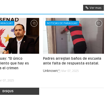
Ver mas
 PARAGUAY
NOTICIAS DE PARAGUAY
uay: “El único
Padres arreglan baños de escuela
iento que hay es
ante falta de respuesta estatal.
a el crimen
Unknown
Mar 07, 2025
.
r 07, 2025
DISQUS