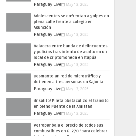
Paraguay Live
May 13, 2025
Adolescentes se enfrentan a golpes en
plena calle frente a colegio en
Asunción
Paraguay Live
May 13, 2025
Balacera entre banda de delincuentes
y policías tras intento de asalto en un
local de criptomoneda en Itapúa
Paraguay Live
May 13, 2025
Desmantelan red de microtráfico y
detienen a tres personas en Sajonia
Paraguay Live
May 13, 2025
¡Insólito! Pileta obstaculizó el tránsito
en pleno Puente de la Amistad
Paraguay Live
May 13, 2025
Petropar baja el precio de todos sus
combustibles en G. 270 “para celebrar