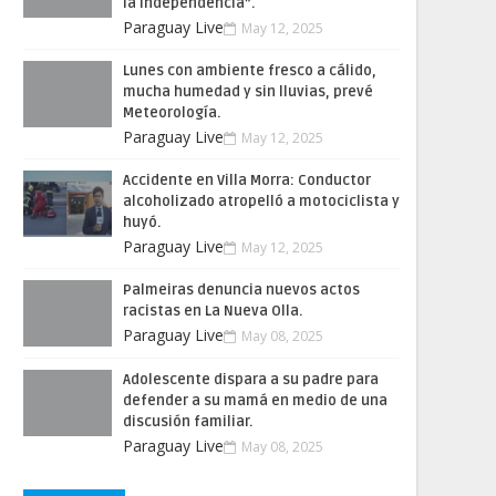
la Independencia”.
Paraguay Live
May 12, 2025
Lunes con ambiente fresco a cálido,
mucha humedad y sin lluvias, prevé
Meteorología.
Paraguay Live
May 12, 2025
Accidente en Villa Morra: Conductor
alcoholizado atropelló a motociclista y
huyó.
Paraguay Live
May 12, 2025
Palmeiras denuncia nuevos actos
racistas en La Nueva Olla.
Paraguay Live
May 08, 2025
Adolescente dispara a su padre para
defender a su mamá en medio de una
discusión familiar.
Paraguay Live
May 08, 2025